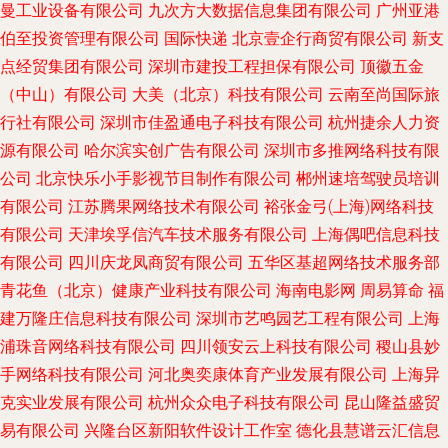
曼工业设备有限公司
九次方大数据信息集团有限公司
广州亚港
伯至投资管理有限公司
国际快递
北京壹企行商贸有限公司
新支
点经贸集团有限公司
深圳市建投工程担保有限公司
顶徽五金
（中山）有限公司
大美（北京）科技有限公司
云南至尚国际旅
行社有限公司
深圳市佳盈通电子科技有限公司
杭州捷余人力资
源有限公司
哈尔滨实创广告有限公司
深圳市多推网络科技有限
公司
北京快乐小手影视节目制作有限公司
郴州速培驾驶员培训
有限公司
江苏腾果网络技术有限公司
裕张金弓(上海)网络科技
有限公司
天津埃孚信汽车技术服务有限公司
上海偶吧信息科技
有限公司
四川庆龙凤商贸有限公司
五华区基超网络技术服务部
青花鱼（北京）健康产业科技有限公司
海南电影网
周易算命
福
建万隆庄信息科技有限公司
深圳市艺鸣园艺工程有限公司
上海
浦珠音网络科技有限公司
四川领安云上科技有限公司
稷山县妙
手网络科技有限公司
河北奥奕康体育产业发展有限公司
上海异
克实业发展有限公司
杭州众众电子科技有限公司
昆山隆益盛贸
易有限公司
兴隆台区新阳软件设计工作室
德化县慧谱云汇信息