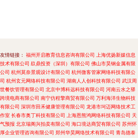
友情链接：
福州开启教育信息咨询有限公司
上海优扬新媒信息
技术有限公司
镹鼎投资（深圳）有限公司
佛山市昊钢金属有限
公司
杭州莫奈景观设计有限公司
杭州微客管家网络科技有限公
司
杭州玄元网络科技有限公司
湖南人人创科技有限公司
武汉周
世餐饮管理有限公司
北京中博科远科技有限公司
河南云水之驿
跨境电商有限公司
南宁仿程擎商贸有限公司
万利海洋生物科技
有限公司
深圳市田禾健康管理有限公司
龙港市坷迈网络技术工
作室
长春市奥丁科技有限公司
上海恩熊鸿网络科技有限公司
天
气预报
北京瑞阁兴拍卖有限公司
海口境达商贸有限公司
苏州怀
厚企业管理咨询有限公司
郑州华昊网络技术有限公司
青岛德泰